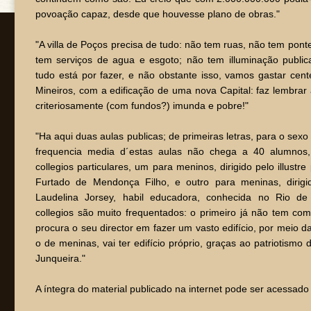
povoação capaz, desde que houvesse plano de obras."
"A villa de Poços precisa de tudo: não tem ruas, não tem pont
tem serviços de agua e esgoto; não tem illuminação public
tudo está por fazer, e não obstante isso, vamos gastar cen
Mineiros, com a edificação de uma nova Capital: faz lembrar 
criteriosamente (com fundos?) imunda e pobre!"
"Ha aqui duas aulas publicas; de primeiras letras, para o sexo
frequencia media d´estas aulas não chega a 40 alumnos,
collegios particulares, um para meninos, dirigido pelo illustre
Furtado de Mendonça Filho, e outro para meninas, dirigi
Laudelina Jorsey, habil educadora, conhecida no Rio de
collegios são muito frequentados: o primeiro já não tem c
procura o seu director em fazer um vasto edifício, por meio 
o de meninas, vai ter edifício próprio, graças ao patriotism
Junqueira."
A íntegra do material publicado na internet pode ser acessado