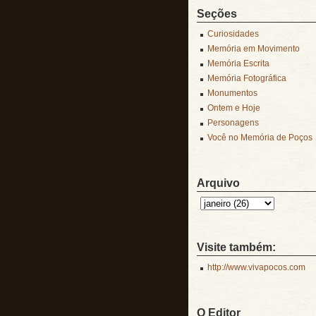
Seções
Curiosidades
Memória em Movimento
Memória Escrita
Memória Fotográfica
Monumentos
Ontem e Hoje
Personagens
Você no Memória de Poços
Arquivo
Visite também:
http://www.vivapocos.com
O Editor