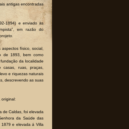
is antigas encontradas
92-1894) e enviado às
ampista”, em razão do
projeto.
aspectos físico, social,
ano de 1893, bem como
 fundação da localidade
 casas, ruas, praças,
elevo e riquezas naturais
as, descrevendo as suas
original:
a de Caldas, foi elevada
 Senhora da Saúde das
1879 e elevada á Villa