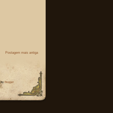
Postagem mais antiga
d by
Blogger