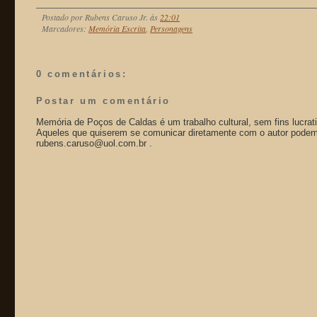
Postado por
Rubens Caruso Jr.
às
22:01
Marcadores:
Memória Escrita
,
Personagens
0 comentários:
Postar um comentário
Memória de Poços de Caldas é um trabalho cultural, sem fins lucrat
Aqueles que quiserem se comunicar diretamente com o autor podem 
rubens.caruso@uol.com.br .