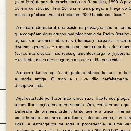
(sem fôro) depois da proclamação da Republica, 1890. A po
50 em construção. Tem 20 ruas e uma praça, a Praça do 
edificios públicos. Este districto tem 2000 habitantes, fixos."
"A curiosidade natural, que existe na povoação, são as fonte
que compõem dous grupos hydrologicos: o de Pedro Botelho 
aguas são aconselhadas nas (doenças) horpatica, escropul
diversos generos de rheumatismo; nas catarrhas das mucos
(cura); nas ulceras; nos (eussigitamentos) organo (hyperph
excellente, estes ares sugerem a saude e dão nova vida."
"A unica industria aqui é a do gado, o fabrico do queijo e do l
a moda antiga. O trigo e a uva dão perfeitamente 
desaproveitada!
"Aqui está tudo por fazer: não temos ruas, não temos praças
temos illuminação, nada em summa. Ora, considerando que
Balneária de primeira ordem, tanto que é a unica Thermal 
considerando que para aqui affluem, todos os annos, banhista
Brazil e estrangeiros de toda a procedência, é uma v
continuem como são. Eu creio que com 2:000:000:000 podia