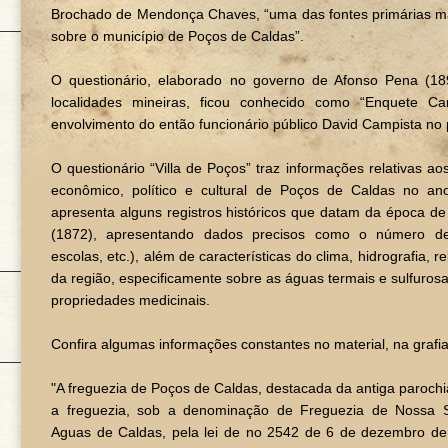
Brochado de Mendonça Chaves, “uma das fontes primárias ma
sobre o município de Poços de Caldas”.
O questionário, elaborado no governo de Afonso Pena (18
localidades mineiras, ficou conhecido como “Enquete C
envolvimento do então funcionário público David Campista no 
O questionário “Villa de Poços” traz informações relativas aos 
econômico, político e cultural de Poços de Caldas no 
apresenta alguns registros históricos que datam da época de
(1872), apresentando dados precisos como o número de
escolas, etc.), além de características do clima, hidrografia, r
da região, especificamente sobre as águas termais e sulfuros
propriedades medicinais.
Confira algumas informações constantes no material, na grafia 
"A freguezia de Poços de Caldas, destacada da antiga parochi
a freguezia, sob a denominação de Freguezia de Nossa
Aguas de Caldas, pela lei de no 2542 de 6 de dezembro de 