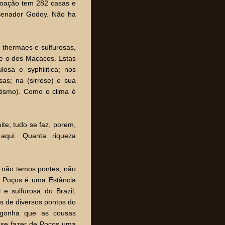
voação tem 282 casas e
Senador Godoy. Não ha
s thermaes e sulfurosas,
e o dos Macacos. Estas
osa e syphilitica; nos
as; na (sirrose) e sua
atismo). Como o clima é
eite; tudo se faz, porem,
aqui. Quanta riqueza
, não temos pontes, não
 Poços é uma Estância
e sulfurosa do Brazil;
s de diversos pontos do
ergonha que as cousas
-se fazer de Poços uma