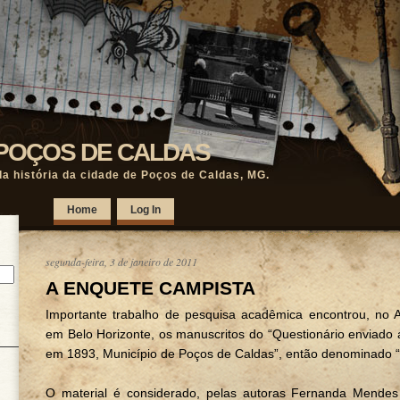
POÇOS DE CALDAS
a história da cidade de Poços de Caldas, MG.
Home
Log In
segunda-feira, 3 de janeiro de 2011
A ENQUETE CAMPISTA
Importante trabalho de pesquisa acadêmica encontrou, no A
em Belo Horizonte, os manuscritos do “Questionário enviado 
em 1893, Município de Poços de Caldas”, então denominado “V
O material é considerado, pelas autoras Fernanda Mende