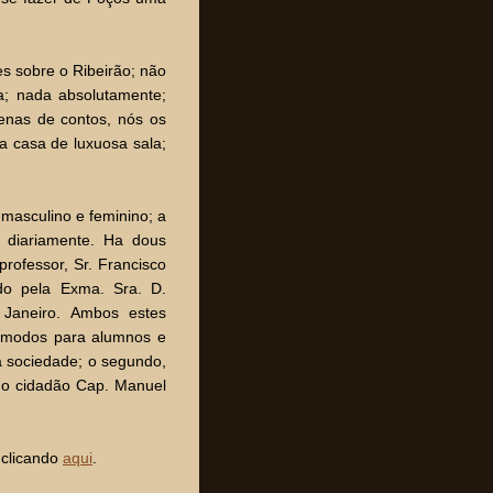
es sobre o Ribeirão; não
a; nada absolutamente;
tenas de contos, nós os
a casa de luxuosa sala;
 masculino e feminino; a
 diariamente. Ha dous
 professor, Sr. Francisco
do pela Exma. Sra. D.
 Janeiro. Ambos estes
ommodos para alumnos e
da sociedade; o segundo,
o do cidadão Cap. Manuel
 clicando
aqui
.