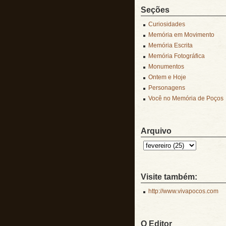
Seções
Curiosidades
Memória em Movimento
Memória Escrita
Memória Fotográfica
Monumentos
Ontem e Hoje
Personagens
Você no Memória de Poços
Arquivo
Visite também:
http://www.vivapocos.com
O Editor