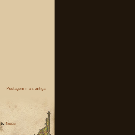
Postagem mais antiga
d by
Blogger