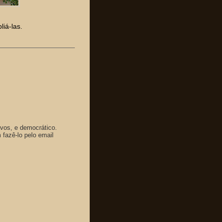
iá-las.
ivos, e democrático.
fazê-lo pelo email