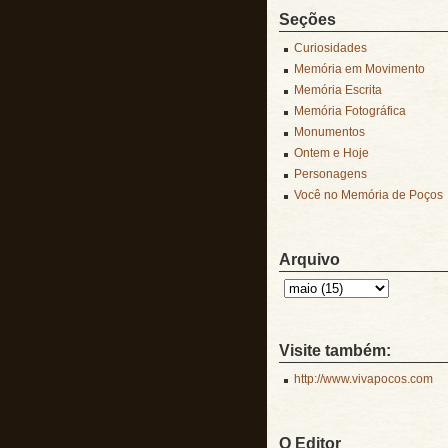
Seções
Curiosidades
Memória em Movimento
Memória Escrita
Memória Fotográfica
Monumentos
Ontem e Hoje
Personagens
Você no Memória de Poços
Arquivo
Visite também:
http://www.vivapocos.com
O Editor