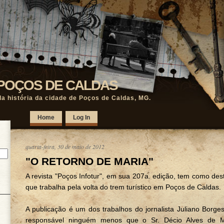
POÇOS DE CALDAS
a história da cidade de Poços de Caldas, MG.
Home
Log In
quarta-feira, 30 de maio de 2012
"O RETORNO DE MARIA"
A revista "Poços Infotur", em sua 207a. edição, tem como des
que trabalha pela volta do trem turístico em Poços de Caldas.
A publicação é um dos trabalhos do jornalista Juliano Borges
responsável ninguém menos que o Sr. Décio Alves de M