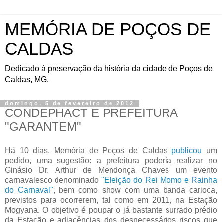
MEMÓRIA DE POÇOS DE
CALDAS
Dedicado à preservação da história da cidade de Poços de
Caldas, MG.
domingo, 5 de fevereiro de 2012
CONDEPHACT E PREFEITURA
"GARANTEM"
Há 10 dias, Memória de Poços de Caldas
publicou
um
pedido, uma sugestão: a prefeitura poderia realizar no
Ginásio Dr. Arthur de Mendonça Chaves um evento
carnavalesco denominado
"Eleição do Rei Momo e Rainha
do Carnaval"
, bem como show com uma banda carioca,
previstos para ocorrerem, tal como em 2011, na Estação
Mogyana. O objetivo é poupar o já bastante surrado prédio
da Estação e adjacências dos desnecessários riscos que