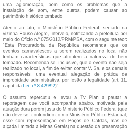
uma aglomeração, bem como os problemas que a
instalação de som, entre outros, podem causar ao
patrimônio histórico tombado.
Atento ao fato, o Ministério Público Federal, sediado na
vizinha Pouso Alegre, interveio, notificando a prefeitura por
meio do Ofício n.º 075/2012/PRM/PSA, com o seguinte teor:
"Esta Procuradoria da República recomenda que os
eventos carnavalescos a serem realizados no local não
tenham características que afrontem a natureza de bem
tombado. Recomenda-se, inclusive, que o evento não seja
realizado no local, a fim de evitar, contar V. Sa. e os demais
responsáveis, uma eventual alegação de prática de
improbidade administrativa, por lesão à legalidade (art. 11,
caput, da
Lei n.º 8.429/92
)".
O assunto repercutiu e levou a Tv Plan a pautar a
reportagem que você acompanha abaixo, motivada pela
atuação dura porém justa do Ministério Público Federal (que
não deve ser confundido com o Ministério Público Estadual,
esse com representação em Poços de Caldas, mas de
alçada limitada a Minas Gerais) na questão da preservação