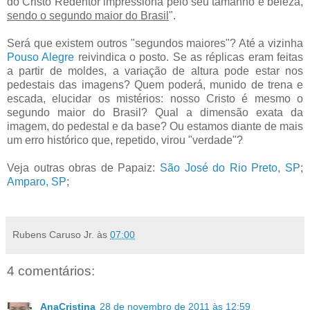
do Cristo Redentor impressiona pelo seu tamanho e beleza,
sendo o segundo maior do Brasil
".
Será que existem outros "segundos maiores"? Até a vizinha
Pouso Alegre
reivindica o posto. Se as réplicas eram feitas
a partir de moldes, a variação de altura pode estar nos
pedestais das imagens? Quem poderá, munido de trena e
escada, elucidar os mistérios: nosso Cristo é mesmo o
segundo maior do Brasil? Qual a dimensão exata da
imagem, do pedestal e da base? Ou estamos diante de mais
um erro histórico que, repetido, virou "verdade"?
Veja outras obras de Papaiz:
São José do Rio Preto, SP
;
Amparo, SP
;
Rubens Caruso Jr.
às
07:00
4 comentários:
AnaCristina
28 de novembro de 2011 às 12:59