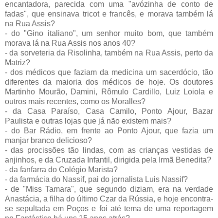
encantadora, parecida com uma "avózinha de conto de
fadas", que ensinava tricot e francês, e morava também lá
na Rua Assis?
- do "Gino italiano", um senhor muito bom, que também
morava lá na Rua Assis nos anos 40?
- da sorveteria da Risolinha, também na Rua Assis, perto da
Matriz?
- dos médicos que faziam da medicina um sacerdócio, tão
diferentes da maioria dos médicos de hoje. Os doutores
Martinho Mourão, Damini, Rômulo Cardillo, Luiz Loiola e
outros mais recentes, como os Moralles?
- da Casa Paraíso, Casa Camilo, Ponto Ajour, Bazar
Paulista e outras lojas que já não existem mais?
- do Bar Rádio, em frente ao Ponto Ajour, que fazia um
manjar branco delicioso?
- das procissões tão lindas, com as crianças vestidas de
anjinhos, e da Cruzada Infantil, dirigida pela Irmã Benedita?
- da fanfarra do Colégio Marista?
- da farmácia do Nassif, pai do jornalista Luis Nassif?
- de "Miss Tamara", que segundo diziam, era na verdade
Anastácia, a filha do último Czar da Rússia, e hoje encontra-
se sepultada em Poços e foi até tema de uma reportagem