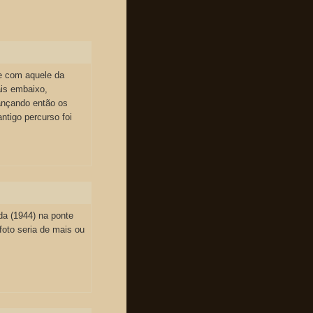
de com aquele da
ais embaixo,
ançando então os
tigo percurso foi
da (1944) na ponte
 foto seria de mais ou