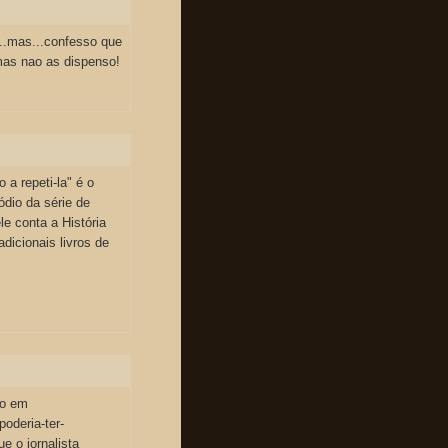
...mas...confesso que
mas nao as dispenso!
a repeti-la" é o
ódio da série de
le conta a História
dicionais livros de
ão em
oderia-ter-
ue o jornalista