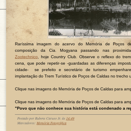
Raríssima imagem do acervo do Memória de Poços d
composição da Cia. Mogyana passando nas proximid
Zootechnico
, hoje Country Club. Observe o reflexo do tr
cena, que pode repetir-se -guardadas as diferenças impost
cidade- se prefeito e secretário de turismo empenhar
implantação do Trem Turístico de Poços de Caldas no trecho u
Clique nas imagens do Memória de Poços de Caldas para ampl
Clique nas imagens do Memória de Poços de Caldas para ampl
"Povo que não conhece sua história está condenado a rep
Postado por
Rubens Caruso Jr.
às
14:49
Marcadores:
Memória Fotográfica