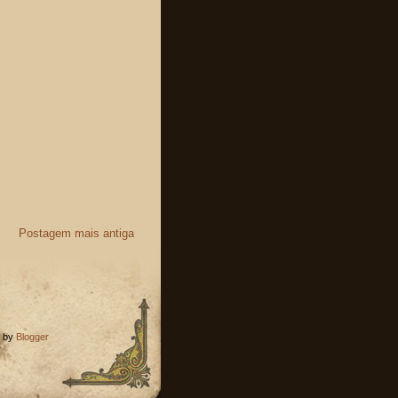
Postagem mais antiga
d by
Blogger