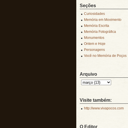
Seções
Curiosidades
Memória em Movimento
Memória Escrita
Memória Fotográfica
Monumentos
Ontem e Hoje
Personagens
Você no Memória de Poços
Arquivo
Visite também:
http://www.vivapocos.com
O Editor