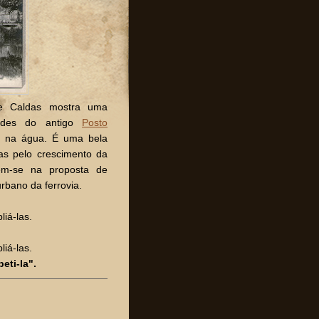
e Caldas mostra uma
ades do antigo
Posto
em na água. É uma bela
as pelo crescimento da
em-se na proposta de
rbano da ferrovia.
iá-las.
iá-las.
eti-la".