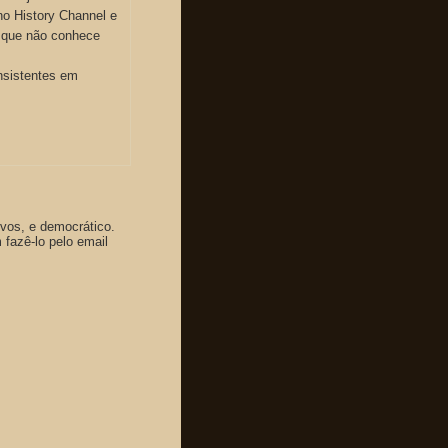
o History Channel e
 que não conhece
nsistentes em
ivos, e democrático.
fazê-lo pelo email