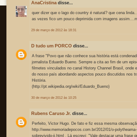
AnaCristina
disse...
quer dizer que o lago do country é natural? que cena linda.
as vezes fico um pouco deprimida com imagens assim....
29 de março de 2012 às 18:31
D tudo um PORCO
disse...
A frase "Povo que não conhece sua história está condenado 
jornalista Eduardo Bueno. Sempre a cita ao fim de um epis
filmetes vinculados no canal History Channel Brasil, onde e
do nosso país abordando aspectos pouco discutidos nos tra
História.
(http://pt.wikipedia.org/wiki/Eduardo_Bueno)
30 de março de 2012 às 10:25
Rubens Caruso Jr.
disse...
Perfeito, Victor Hugo. De fato e fiz essa mesma observaç
http://www.memoriadepocos.com.br/2012/01/o-polytheama-p
sobrevivido-ii.html . Lá escrevi: "Vale destacar uma frase q